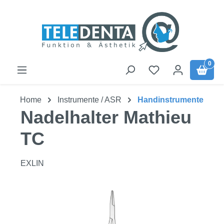
Zum Hauptinhalt springen
0
Home
Instrumente / ASR
Handinstrumente
Nadelhalter Mathieu
TC
EXLIN
Bildergalerie überspringen