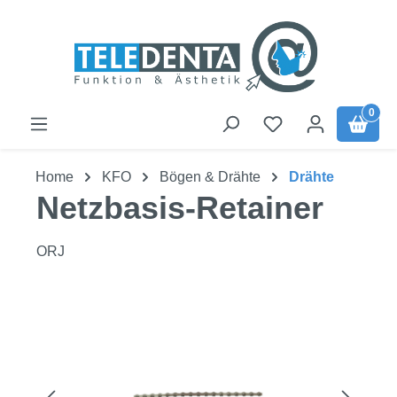
Zum Hauptinhalt springen
0
Home
KFO
Bögen & Drähte
Drähte
Netzbasis-Retainer
ORJ
Bildergalerie überspringen