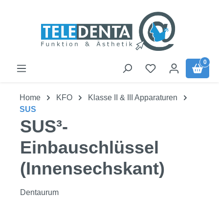
Zum Hauptinhalt springen
0
Home
KFO
Klasse II & III Apparaturen
SUS
SUS³-
Einbauschlüssel
(Innensechskant)
Dentaurum