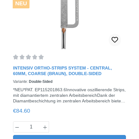
NEU
Average rating of 0 out of 5 stars
INTENSIV ORTHO-STRIPS SYSTEM - CENTRAL,
60ΜM, COARSE (BRAUN), DOUBLE-SIDED
Variante:
Double-Sided
*NEU*PAT. EP115201863.6Innovative oszillierende Strips,
mit diamantiertem zentralen ArbeitsbereichDank der
Diamantbeschichtung im zentralen Arbeitsbereich bietet
das Intensiv Ortho-Strips System - Central eine hohe
Regular price:
€84.60
Präzision bei der Reduktion sowie dem approximalen
Finieren und Polieren des Zahnschmelzes unter
Respektierung der ursprünglichen Morphologie und des
Product Quantity: Enter the desired amount
Zahngewebes. Während des Reduktionsprozesses, des
Finierens und Polierens von Zahnschmelz in der