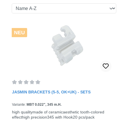
NEU
Average rating of 0 out of 5 stars
JASMIN BRACKETS (5-5, OK+UK) - SETS
Variante:
MBT 0.022", 345 m.H.
high qualitymade of ceramicaesthetic tooth-colored
effecthigh precision345 with Hook20 pcs/pack