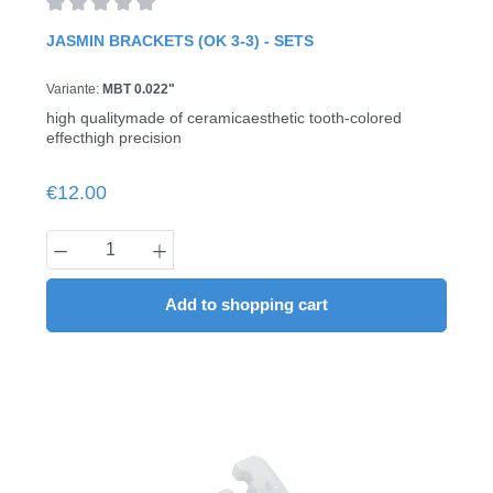
Average rating of 0 out of 5 stars
JASMIN BRACKETS (OK 3-3) - SETS
Variante:
MBT 0.022"
high qualitymade of ceramicaesthetic tooth-colored
effecthigh precision
Regular price:
€12.00
Product Quantity: Enter the desired amount
Add to shopping cart