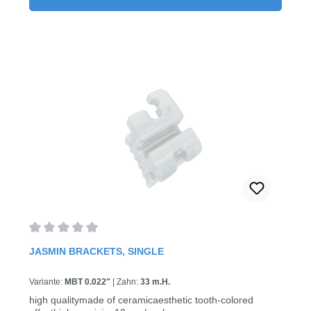
Average rating of 0 out of 5 stars
JASMIN BRACKETS, SINGLE
Variante:
MBT 0.022″
|
Zahn:
33 m.H.
high qualitymade of ceramicaesthetic tooth-colored