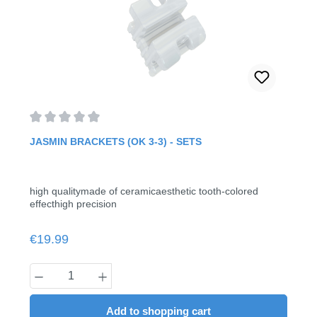
Average rating of 0 out of 5 stars
JASMIN BRACKETS (OK 3-3) - SETS
high qualitymade of ceramicaesthetic tooth-colored
effecthigh precision
Regular price:
€19.99
Product Quantity: Enter the desired amount
Add to shopping cart