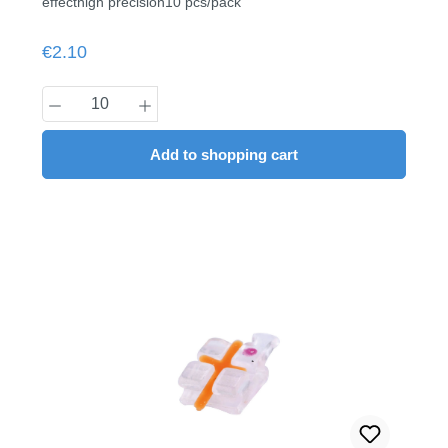
effecthigh precision10 pcs/pack
Regular price:
€2.10
Product Quantity: Enter the desired amount
Add to shopping cart