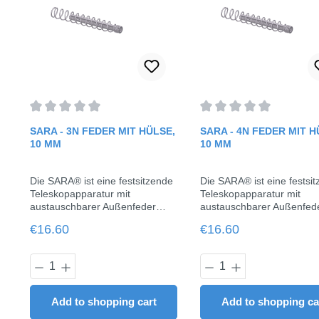
Average rating of 0 out of 5 stars
Average rating of 0 out o
SARA - 3N FEDER MIT HÜLSE,
SARA - 4N FEDER MIT H
10 MM
10 MM
Die SARA® ist eine festsitzende
Die SARA® ist eine festsi
Teleskopapparatur mit
Teleskopapparatur mit
austauschbarer Außenfeder
austauschbarer Außenfed
(3N/4N), die eine effektive und
(3N/4N), die eine effektiv
Regular price:
Regular price:
€16.60
€16.60
patientenkooperationsunabhäng
patientenkooperationsun
ige Therapie von Klasse II-
ige Therapie von Klasse II
Fällen ohne Extraktion oder
Fällen ohne Extraktion od
Product Quantity: Enter the desired am
Product Quantit
Chirurgie ermöglichen
Chirurgie ermöglichen
kann.Grundlage der
kann.Grundlage der
Entwicklung, in Kooperation mit
Entwicklung, in Kooperatio
Add to shopping cart
Add to shopping ca
Herrn Dr. Aladin Sabbgh, war
Herrn Dr. Aladin Sabbgh, 