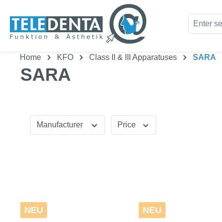
kip to main content
Skip to search
Home
KFO
Class II & III Apparatuses
SARA
SARA
Manufacturer
Price
NEU
NEU