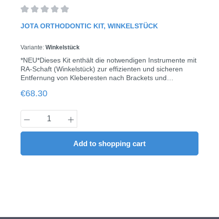
Average rating of 0 out of 5 stars
JOTA ORTHODONTIC KIT, WINKELSTÜCK
Variante:
Winkelstück
*NEU*Dieses Kit enthält die notwendigen Instrumente mit
RA-Schaft (Winkelstück) zur effizienten und sicheren
Entfernung von Kleberesten nach Brackets und
anschließender Hochglanzpolitur der Zähne. Der Fräser
Regular price:
€68.30
C152 hat ein „sicheres Ende“, so dass Materialreste im
zervikalen Bereich entfernt werden können, ohne
das Zahnfleisch, den Zahnschmelz oder den
Product Quantity: Enter the desired amount
Wurzelzement zu
beschädigen.schmelzschonendInstrumente für alle
ZahnoberflächenEffektive und schnelle Entfernung von
Add to shopping cart
Haftmittelnglatte Oberfläche nach dem Polierennur eine
Poliererform für alle Oberflächen8 Instrumente / Kit