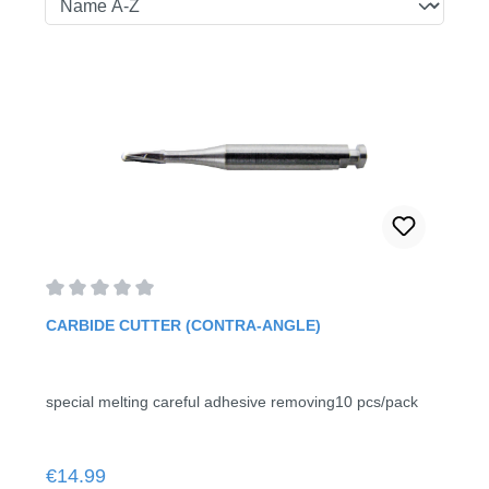
Average rating of 0 out of 5 stars
CARBIDE CUTTER (CONTRA-ANGLE)
special melting careful adhesive removing10 pcs/pack
Regular price:
€14.99