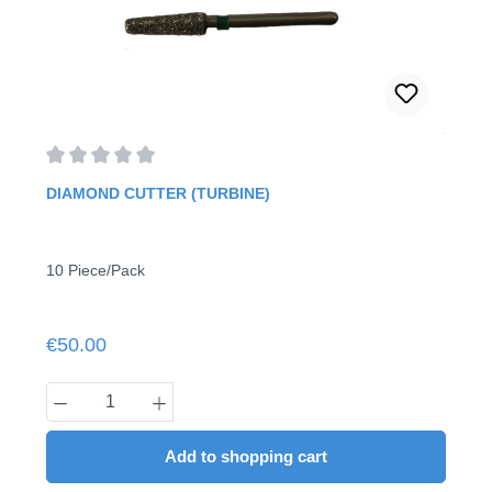
Average rating of 0 out of 5 stars
DIAMOND CUTTER (TURBINE)
10 Piece/Pack
Regular price:
€50.00
Product Quantity: Enter the desired amount
Add to shopping cart