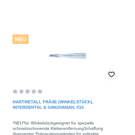
NEU
Average rating of 0 out of 5 stars
HARTMETALL FRÄSE (WINKELSTÜCK),
INTERDENTAL & GINGIVANAH, 016
*NEU*für Winkelstückgeeignet für spezielle
schmelzschonende KleberentfernungSchaffung
divergenter Präparationswänden für indirekte