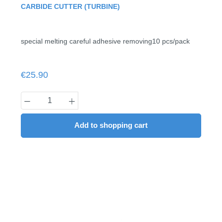
Average rating of 0 out of 5 stars
CARBIDE CUTTER (TURBINE)
special melting careful adhesive removing10 pcs/pack
Regular price:
€25.90
Product Quantity: Enter the desired amount
Add to shopping cart