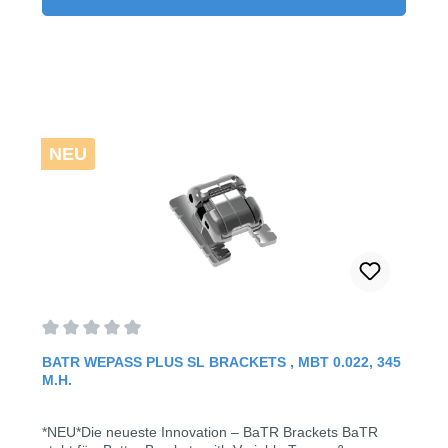
Biegen oder Kürzen dieser Beine können
Kieferorthopäden jedes Bracket individuell anpassen und
so variable Drehmomente, Rotationen, Ein- und
Auswärtsbewegungen sowie Intrusionen und Extrusionen
erzielen – alles mit nur einem Bracket. Dadurch entfällt
die Notwendigkeit verschiedener Bracket-Typen, was
BaTR zu einem der vielseitigsten Metallbrackets weltweit
macht. Mit nur einem Bracket, das 12 bis 15 Torque- und
Rotationsoptionen bietet, ermöglicht BaTR
NEU
Kieferorthopäden ein Höchstmaß an Flexibilität und
Kontrolle.Vorteile: verbesserte Präzision und individuelle
Anpassungverbesserte Behandlungseffizienzverbesserte
Haltbarkeit und Komfort optimierte
Behandlungsergebnisse20 Stück / Fall
Average rating of 0 out of 5 stars
BATR WEPASS PLUS SL BRACKETS , MBT 0.022, 345
M.H.
*NEU*Die neueste Innovation – BaTR Brackets BaTR