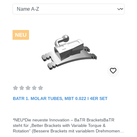
NEU
Average rating of 0 out of 5 stars
BATR 1. MOLAR TUBES, MBT 0.022 I 4ER SET
*NEU*Die neueste Innovation – BaTR BracketsBaTR
steht für „Better Brackets with Variable Torque &
Rotation“ (Bessere Brackets mit variablem Drehmoment
und Rotation) – und ist ein patentiertes Produkt und setzt