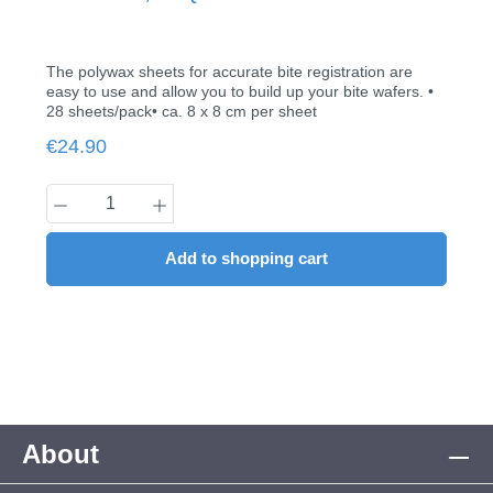
The polywax sheets for accurate bite registration are
easy to use and allow you to build up your bite wafers. •
28 sheets/pack• ca. 8 x 8 cm per sheet
Regular price:
€24.90
Product Quantity: Enter the desired amount
Add to shopping cart
About