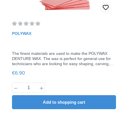
Average rating of 0 out of 5 stars
POLYWAX
The finest materials are used to make the POLYWAX
DENTURE WAX. The wax is perfect for general use for
technicians who are looking for easy shaping, carving,
modelling properties.• ca. 21 pcs/pack• 500 g• ca. 9 x 17
Regular price:
€6.90
cm per sheet
Product Quantity: Enter the desired amount
Add to shopping cart