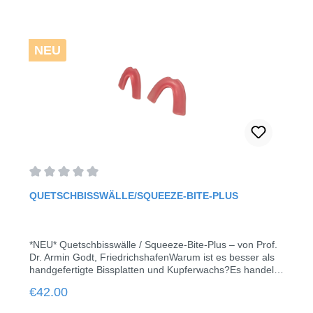
NEU
Average rating of 0 out of 5 stars
QUETSCHBISSWÄLLE/SQUEEZE-BITE-PLUS
*NEU* Quetschbisswälle / Squeeze-Bite-Plus – von Prof.
Dr. Armin Godt, FriedrichshafenWarum ist es besser als
handgefertigte Bissplatten und Kupferwachs?Es handelt
sich um eine vorgeformte Wachsbissplatte in idealer
Regular price:
€42.00
Größe und Dicke. Sie besitzt keine Zwischenschicht und
ermöglicht so ein nahezu vollständiges Durchbeißen. Es