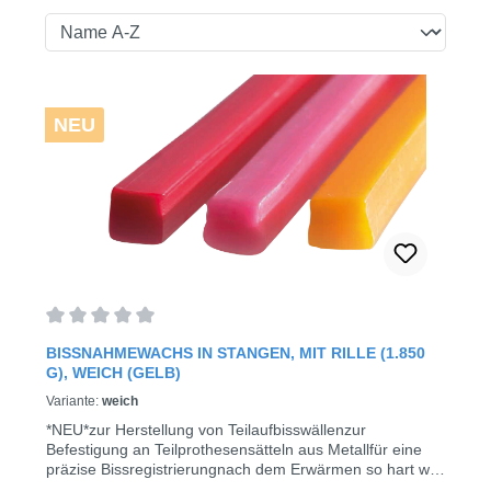
NEU
Average rating of 0 out of 5 stars
BISSNAHMEWACHS IN STANGEN, MIT RILLE (1.850
G), WEICH (GELB)
Variante:
weich
*NEU*zur Herstellung von Teilaufbisswällenzur
Befestigung an Teilprothesensätteln aus Metallfür eine
präzise Bissregistrierungnach dem Erwärmen so hart wie
BienenwachsFormstabil nach dem Abkühleneinfache