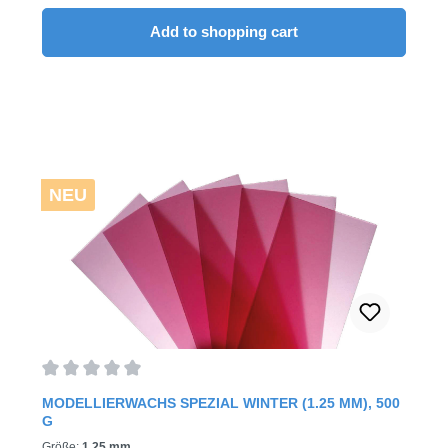
Wachsplattenprodukt hergestellt aus besten Rohstoffen –
mit sehr hohem Bienenwachsanteilsaisonale Qualität für
Add to shopping cart
Winterzwei Plattenstärken – 1.25 mm und 1.5
mmangenehm elastische Eigenschaften bei der
Verarbeitunggeringe thermische Schrumpfung beim
Abkühlenkeine Gefahr unbeabsichtigter Veränderungen
der Wachseinstellungpräzise Reproduzierbarkeitgute
Wachseigenschaftenhohe FestigkeitErstarrungspunkt: 57
°C für Winterwachs / Aschegehalt 0,000Plattengröße:
175 x 80 x 1.25 mm und 175 x 80 x 1.5 mmAlle
Plattenwachse sind vollständig brennbar: Aschgehalt
NEU
0.000 - 0.005%.Auch als 500 g Packung
erhältlich.2.500g / Pack
Average rating of 0 out of 5 stars
MODELLIERWACHS SPEZIAL WINTER (1.25 MM), 500
G
Größe:
1.25 mm