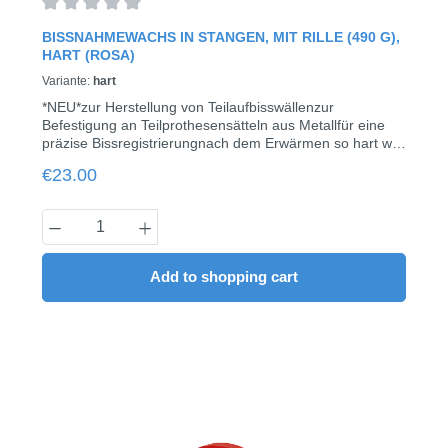
Average rating of 0 out of 5 stars
BISSNAHMEWACHS IN STANGEN, MIT RILLE (490 G),
HART (ROSA)
Variante:
hart
*NEU*zur Herstellung von Teilaufbisswällenzur
Befestigung an Teilprothesensätteln aus Metallfür eine
präzise Bissregistrierungnach dem Erwärmen so hart wie
BienenwachsFormstabil nach dem Abkühleneinfache
Regular price:
€23.00
Sichtkontrolle durch undurchsichtige
FarbenStangengröße: 108 x 10 x 10 mmerhältlich in drei
Härtegraden & drei Farben:Gelb = weich, Eindrücktiefe:
Product Quantity: Enter the desired amount
30 Rot = medium, Eindrücktiefe: 25 Rosa = hart,
Eindrücktiefe: 23Auch als Großpackung mit 1.850
g erhältlich!490g / Pack
Add to shopping cart