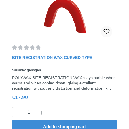
Average rating of 0 out of 5 stars
BITE REGISTRATION WAX CURVED TYPE
Variante:
gebogen
POLYWAX BITE REGISTRATION WAX stays stable when
warm and when cooled down, giving excellent
registration without any distortion and deformation. •
color pink• 500 g
Regular price:
€17.90
Product Quantity: Enter the desired amount
Add to shopping cart