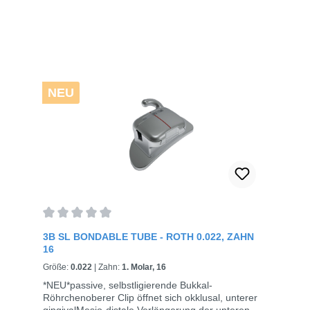
NEU
Average rating of 0 out of 5 stars
3B SL BONDABLE TUBE - ROTH 0.022, ZAHN
16
Größe:
0.022
|
Zahn:
1. Molar, 16
*NEU*passive, selbstligierende Bukkal-
Röhrchenoberer Clip öffnet sich okklusal, unterer
gingivalMesio-distale Verlängerung der unteren