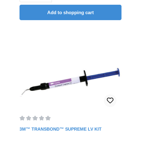
with all 3M light-curing adhesivesContent: 6 ml
Add to shopping cart
Average rating of 0 out of 5 stars
3M™ TRANSBOND™ SUPREME LV KIT