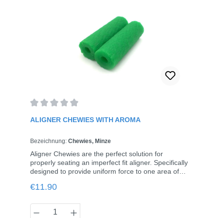
Average rating of 0 out of 5 stars
ALIGNER CHEWIES WITH AROMA
Bezeichnung:
Chewies, Minze
Aligner Chewies are the perfect solution for
properly seating an imperfect fit aligner. Specifically
designed to provide uniform force to one area of
the mouth if needed. Aligner Chewies are a cleaner
Regular price:
€11.90
alternative to cotton rolls. Available in Pack of 20
(10 sealed patient Pack of 2)
Product Quantity: Enter the desired amou