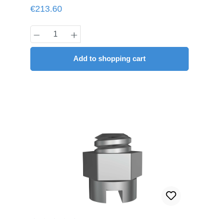
syringes à 4 g
Regular price:
€213.60
Product Quantity: Enter the desired amou
Add to shopping cart