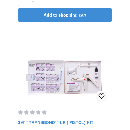
Upper and Lower, incl. Tubes)
Add to shopping cart
Average rating of 0 out of 5 stars
3M™ TRANSBOND™ LR ( PISTOL) KIT