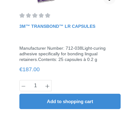
Average rating of 0 out of 5 stars
3M™ TRANSBOND™ LR CAPSULES
Manufacturer Number: 712-038Light-curing
adhesive specifically for bonding lingual
retainers.Contents: 25 capsules à 0.2 g
Regular price:
€187.00
Product Quantity: Enter the desired amou
Add to shopping cart