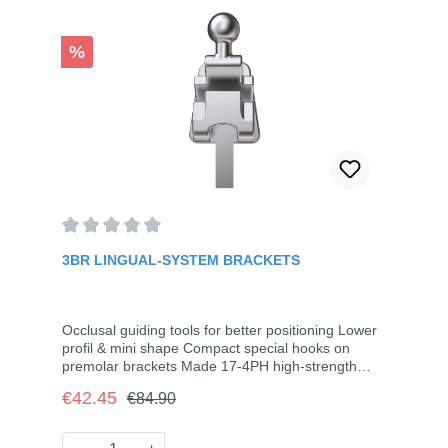
Discount
%
Average rating of 0 out of 5 stars
3BR LINGUAL-SYSTEM BRACKETS
Occlusal guiding tools for better positioning Lower
profil & mini shape Compact special hooks on
premolar brackets Made 17-4PH high-strength
stainless steel and by precise casting and laser
Regular price:
Sale price:
€42.45
€84.90
welding Slot size of anterior brackets are 0.018",
and of posterior brackets are 0.022" or 0.018",
molar tubes are 0.022" or 0.018"28 Brackets (5-5,
Product Quantity: Enter the desired amou