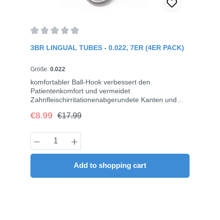
Average rating of 0 out of 5 stars
3BR LINGUAL TUBES - 0.022, 7ER (4ER PACK)
Größe:
0.022
komfortabler Ball-Hook verbessert den
Patientenkomfort und vermeidet
Zahnfleischirritationenabgerundete Kanten und
glatte Oberfläche bieten den Patienten besseren
Regular price:
Sale price:
€8.99
€17.99
Komfortanatomische Basis passt sich gut an die
Zähne an und bietet eine gute PassformTrumpet
Design am Mesial-Eingang für bessere
Product Quantity: Enter the desired amou
Bogeneinführung1 Stück pro Quadrant (UR, UL,
LL, LR)4 Stück/Pack
Add to shopping cart