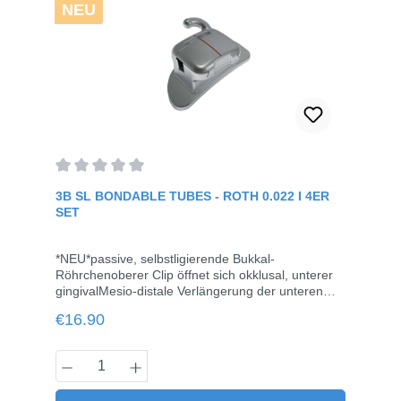
NEU
Average rating of 0 out of 5 stars
3B SL BONDABLE TUBES - ROTH 0.022 I 4ER
SET
*NEU*passive, selbstligierende Bukkal-
Röhrchenoberer Clip öffnet sich okklusal, unterer
gingivalMesio-distale Verlängerung der unteren
okklusalen Ligatur-Flügel zur Vermeidung von
Regular price:
€16.90
BisskonfliktenHäkchen weit entfernt vom
Zahnfleisch, um Zahnfleischreizungen zu
vermeidenPatentiertes Clip-Design für
Product Quantity: Enter the desired amou
reibungsloses FunktionierenMesh-Basis, flaches
Profil, kompakte und glatte Oberflächenicht