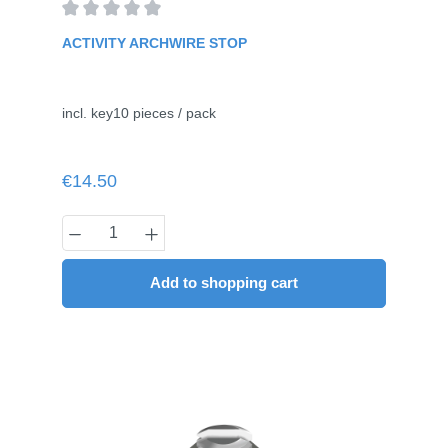
Average rating of 0 out of 5 stars
ACTIVITY ARCHWIRE STOP
incl. key10 pieces / pack
Regular price:
€14.50
Product Quantity: Enter the desired amou
Add to shopping cart