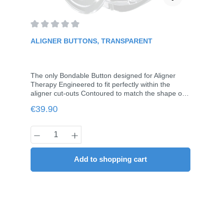
Average rating of 0 out of 5 stars
ALIGNER BUTTONS, TRANSPARENT
The only Bondable Button designed for Aligner
Therapy Engineered to fit perfectly within the
aligner cut-outs Contoured to match the shape of
the tooth at the gumline Beveled edges allows
Regular price:
€39.90
base to slide slightly under tray and prevent gum
irritation For best results, program the cut-out in
center of tooth.10 pieces / pack
Product Quantity: Enter the desired amou
Add to shopping cart