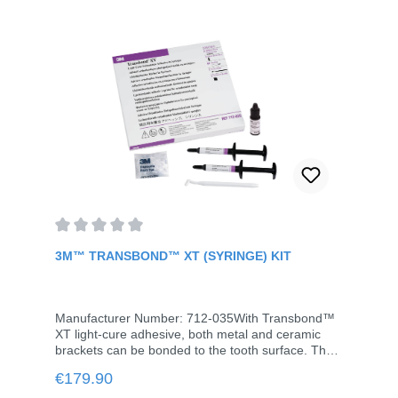
Average rating of 0 out of 5 stars
3M™ TRANSBOND™ XT (SYRINGE) KIT
Manufacturer Number: 712-035With Transbond™
XT light-cure adhesive, both metal and ceramic
brackets can be bonded to the tooth surface. The
technology gives you more time for accurate
Regular price:
€179.90
bracket positioning.The special viscosity of the
Transbond™ XT adhesive prevents the adhesive