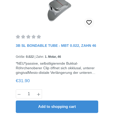
Average rating of 0 out of 5 stars
3B SL BONDABLE TUBE - MBT 0.022, ZAHN 46
Größe:
0.022
|
Zahn:
1. Molar, 46
*NEU*passive, selbstligierende Bukkal-
Röhrchenoberer Clip öffnet sich okklusal, unterer
gingivalMesio-distale Verlängerung der unteren
okklusalen Ligatur-Flügel zur Vermeidung von
Regular price:
€31.90
BisskonfliktenHäkchen weit entfernt vom
Zahnfleisch, um Zahnfleischreizungen zu
vermeidenPatentiertes Clip-Design für
Product Quantity: Enter the desired amou
reibungsloses FunktionierenMesh-Basis, flaches
Profil, kompakte und glatte Oberflächenicht
konvertierbare Tubes für den 1. Molaren, dadurch
Add to shopping cart
einfacherer und effizienterer Drahtwechsel10 Stück
/ Pack