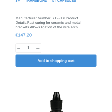
3M™ TRANSBOND™ XT CAPSULES
Manufacturer Number: 712-031Product
Details:Fast curing for ceramic and metal
brackets.Allows ligation of the wire arch
immediately following curing. Contents:25 capsules
Regular price:
€147.20
à 0.2 g
Product Quantity: Enter the desired amou
Add to shopping cart