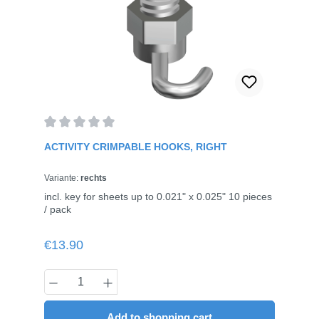
Average rating of 0 out of 5 stars
ACTIVITY CRIMPABLE HOOKS, RIGHT
Variante:
rechts
incl. key for sheets up to 0.021" x 0.025" 10 pieces
/ pack
Regular price:
€13.90
Product Quantity: Enter the desired amou
Add to shopping cart