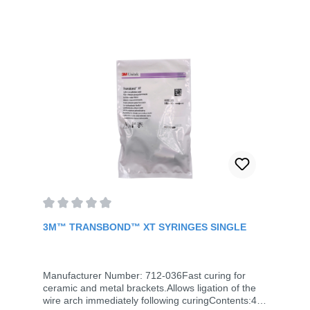
Transbond XT adhesive. It allows you to
immediately start ligating the archwire afterwards,
thus saving valuable time.Only a thin, uniform film
is needed per toothServes as a wetting agentDirect
development of adhesive force enables ligation
immediately after curingEfficient, time-saving
bonding and rebonding of ceramic and metal
bracketsUse of ready-to-use syringes or capsules
reduces material surplusesContent: 6 ml
Average rating of 0 out of 5 stars
3M™ TRANSBOND™ XT SYRINGES SINGLE
Manufacturer Number: 712-036Fast curing for
ceramic and metal brackets.Allows ligation of the
wire arch immediately following curingContents:4